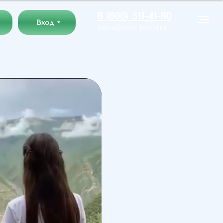
8 (800) 511-41-80
Вход
sales@adat-travel.ru