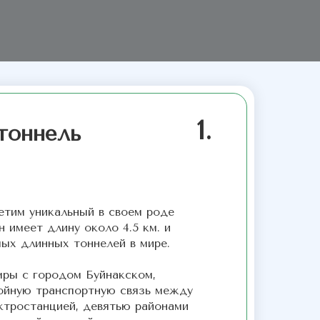
1.
тоннель
тим уникальный в своем роде
н имеет длину около 4.5 км. и
мых длинных тоннелей в мире.
мры с городом Буйнакском,
ойную транспортную связь между
ктростанцией, девятью районами