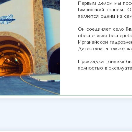
Первым делом мы посе
Гимринский тоннель. О
является одним из са
Он соединяет село Ги
обеспечивая беспереб
Ирганайской гидроэле
Дагестана, а также ж
Прокладка тоннеля был
полностью в эксплуата