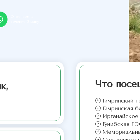
Отвечаем в
течение 5 минут
Что посе
к,
🕛 Гимринский т
🕧 Гимринская б
🕐 Ирганайско
🕑 Гунибская ГЭ
🕜 Мемориальны
🕞 Салтинское 