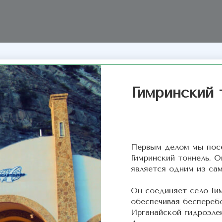
Гимринский 
Первым делом мы посе
Гимринский тоннель. О
является одним из са
Он соединяет село Ги
обеспечивая беспереб
Ирганайской гидроэле