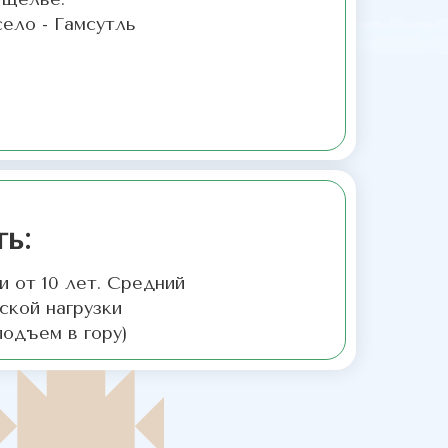
село - Гамсутль
ь:
 от 10 лет. Средний
ской нагрузки
 подъем в гору)