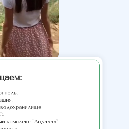
щаем:
оннель.
ашня.
е водохранилище.
С.
й комплекс "Андалал".
ущелье.