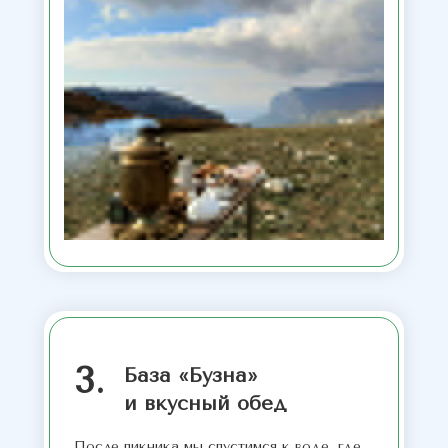
3.
База «Бузна»
и вкусный обед
После пикника мы спустимся к воде, где